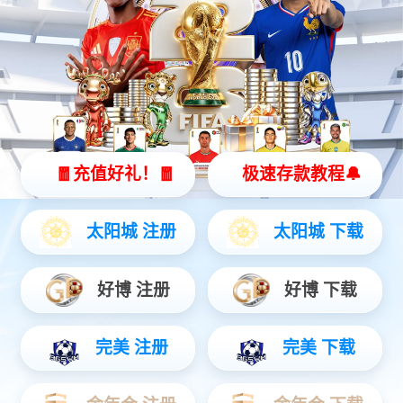
关于今年会jinnianhui
研发与转化平台
标准服务平台
行业服务平台
检测认证
平台
技术服务整体解决方案
技术服务
机器人成果荟
产业集群
解决方案
教育培训
开放共享
实验室
标准查询
技术分享
订阅服务
活动报名
联系我们
联系方式
电子地图
留言反馈
我们的服务
可靠性提升服务、智能化评价服务、标准化服务、智能创新应
用服务、检测认证服务
可靠性提升服务
智能化评价服务
标准化服务
智能创新应用服务
检测认证服务