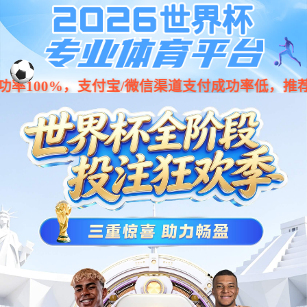
MENU
首 页
关于今年会jinnianhui
今年会概况
新闻公告
企业文化
技术服务
机器人成果荟
产业集群
解决方案
教育培训
实验室
标准查询
技术分享
订阅服务
活动报名
技术服务整体解决方案
今年会概况
新闻公告
企业文化
技术服务
机器人成果荟
产业集群
解决方案
教育培训
实验室
标准查询
技术分享
订阅服务
活动报名
开放共享
今年会概况
新闻公告
企业文化
技术服务
机器人成果荟
产业集群
解决方案
教育培训
实验室
标准查询
技术分享
订阅服务
活动报名