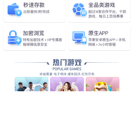
软件验证
热设计验证
失效分析
金相分析
无损分析
形貌分析
成分分析
可靠性试验
寿命评定
MTBF评定
减速器测评